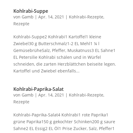
Kohlrabi-Suppe
von
Gamb
|
Apr. 14, 2021
|
Kohlrabi-Rezepte
,
Rezepte
Kohlrabi-Suppe2 Kohlrabi1 Kartoffel1 kleine
Zwiebel30 g Butterschmalz1-2 EL Mehl1 ¼ l
GemüsebrüheSalz, Pfeffer, Muskatnuss3 EL Sahne1
EL Petersilie Kohlrabi schälen und in Würfel
schneiden, die zarten Herzblättchen beiseite legen.
Kartoffel und Zwiebel ebenfalls...
Kohlrabi-Paprika-Salat
von
Gamb
|
Apr. 14, 2021
|
Kohlrabi-Rezepte
,
Rezepte
Kohlrabi-Paprika-Salat4 Kohlrabi1 rote Paprika1
grüne Paprika150 g gekochter Schinken200 g saure
Sahne2 EL Essig2 EL Öl1 Prise Zucker, Salz, Pfeffer1