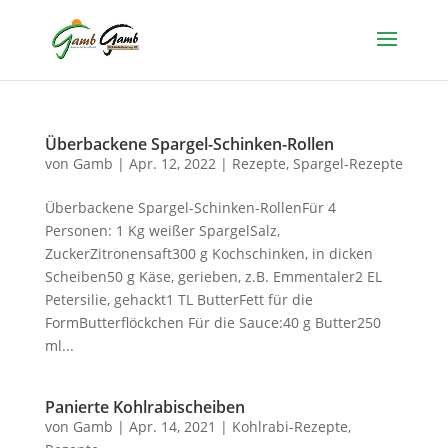
Überbackene Spargel-Schinken-Rollen
von
Gamb
|
Apr. 12, 2022
|
Rezepte
,
Spargel-Rezepte
Überbackene Spargel-Schinken-RollenFür 4
Personen: 1 Kg weißer SpargelSalz,
ZuckerZitronensaft300 g Kochschinken, in dicken
Scheiben50 g Käse, gerieben, z.B. Emmentaler2 EL
Petersilie, gehackt1 TL ButterFett für die
FormButterflöckchen Für die Sauce:40 g Butter250
ml...
Panierte Kohlrabischeiben
von
Gamb
|
Apr. 14, 2021
|
Kohlrabi-Rezepte
,