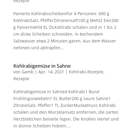
Rezepte
Panierte KohlrabischeibenFür 4 Personen: 600 g
KohlrabiSalz, PfefferZitronensaft100 g Mehl2 Eier200
g Paniermehl4 EL ÖLKohlrabi schälen und in 1 bis 2
cm dicke Scheiben schneiden. In kochendem
Salzwasser etwa 2 Minuten garen. Aus dem Wasser
nehmen und abtropfen...
Kohlrabigemüse in Sahne
von
Gamb
|
Apr. 14, 2021
|
Kohlrabi-Rezepte
,
Rezepte
Kohlrabigemüse in Sahne4 Kohlrabi1 Bund
Frühlingszwiebeln1 EL Butter200 g saure Sahne1
ZitroneSalz, Pfeffer1 TL ZuckerMuskatnuss Kohlrabi
schälen und den Wurzelansatz entfernen, die zarten
Herzblättchen beiseite legen. Die Knollen viertel und
in dünne Scheiben hobeln....